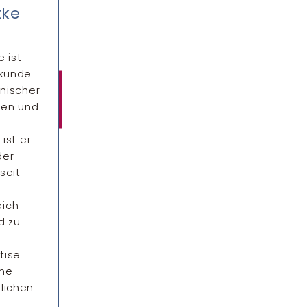
tke
 ist
lkunde
inischer
chen und
 ist er
der
seit
eich
d zu
tise
ine
lichen