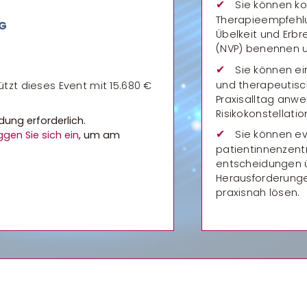
Sie können k
Therapieempfehl
NG
Übelkeit und Erb
(NVP) benennen u
Sie können ei
und therapeutisc
tzt dieses Event mit 15.680 €
Praxisalltag anwe
Risikokonstellati
dung erforderlich.
Sie können ev
ggen Sie sich ein
, um am
patientinnenzent
entscheidungen ü
Herausforderung
praxisnah lösen.