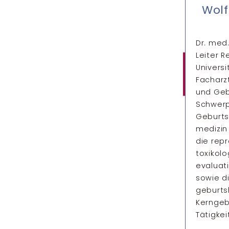
Wolf
Dr. med.
Leiter 
Universi
Facharz
und Geb
Schwerp
Geburts­
medizin
die re­p
toxikolo
evaluat
sowie d
geburts­
Kerngeb
Tätigkei