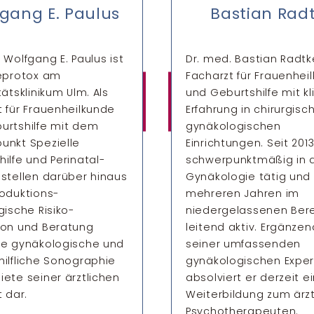
gang E. Paulus
Bastian Rad
 Wolfgang E. Paulus ist
Dr. med. Bastian Radtke
Reprotox am
Facharzt für Frauenhei
täts­klinikum Ulm. Als
und Geburtshilfe mit kl
t für Frauenheilkunde
Erfahrung in chirurgis
urts­hilfe mit dem
gynäkologischen
unkt Spezielle
Einrichtungen. Seit 2013
hilfe und Perinatal­
schwer­punkt­mäßig in 
 stellen darüber hinaus
Gynäkologie tätig und 
ro­duktions­
mehreren Jahren im
gische Risiko­
niedergelassenen Ber
ion und Beratung
leitend aktiv. Ergänzen
ie gynäkologische und
seiner umfassenden
hilfliche Sonographie
gynäkologischen Exper
iete seiner ärztlichen
absolviert er derzeit e
t dar.
Weiterbildung zum ärzt
Psychotherapeuten.