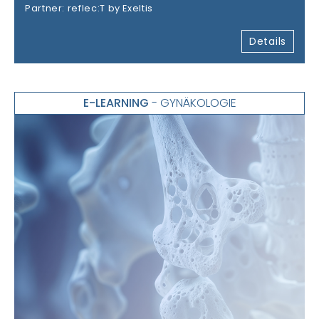
Partner: reflec:T by Exeltis
Details
E-LEARNING
- GYNÄKOLOGIE