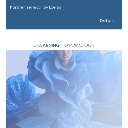
Partner: reflec:T by Exeltis
Details
E-LEARNING
- GYNÄKOLOGIE