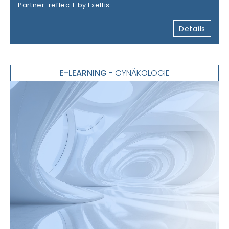
Partner: reflec:T by Exeltis
Details
E-LEARNING
- GYNÄKOLOGIE