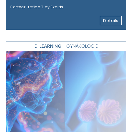
Partner: reflec:T by Exeltis
Details
E-LEARNING
- GYNÄKOLOGIE